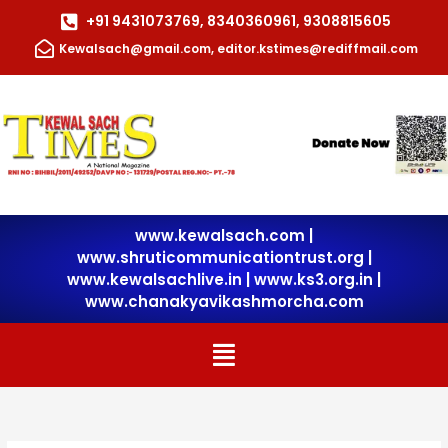
Skip
+91 9431073769, 8340360961, 9308815605
to
Kewalsach@gmail.com, editor.kstimes@rediffmail.com
content
www.kewalsach.com
|
www.shruticommunicationtrust.org
|
www.kewalsachlive.in
|
www.ks3.org.in |
www.chanakyavikashmorcha.com
Menu