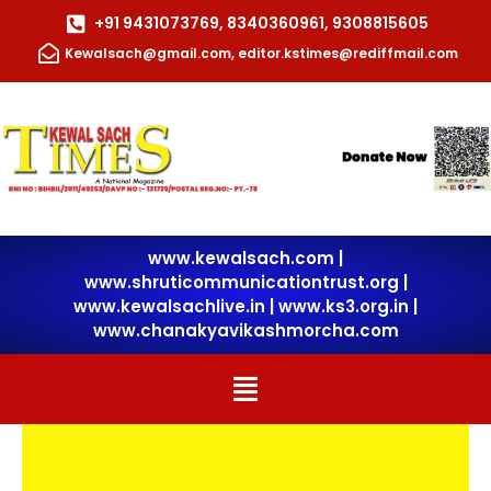
Skip
+91 9431073769, 8340360961, 9308815605
to
Kewalsach@gmail.com, editor.kstimes@rediffmail.com
content
www.kewalsach.com
|
www.shruticommunicationtrust.org
|
www.kewalsachlive.in
|
www.ks3.org.in |
www.chanakyavikashmorcha.com
Menu