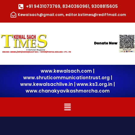
Skip
+91 9431073769, 8340360961, 9308815605
to
Kewalsach@gmail.com, editor.kstimes@rediffmail.com
content
www.kewalsach.com
|
www.shruticommunicationtrust.org
|
www.kewalsachlive.in
|
www.ks3.org.in |
www.chanakyavikashmorcha.com
Menu