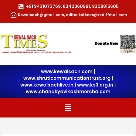
Skip
+91 9431073769, 8340360961, 9308815605
to
Kewalsach@gmail.com, editor.kstimes@rediffmail.com
content
www.kewalsach.com
|
www.shruticommunicationtrust.org
|
www.kewalsachlive.in
|
www.ks3.org.in |
www.chanakyavikashmorcha.com
Menu